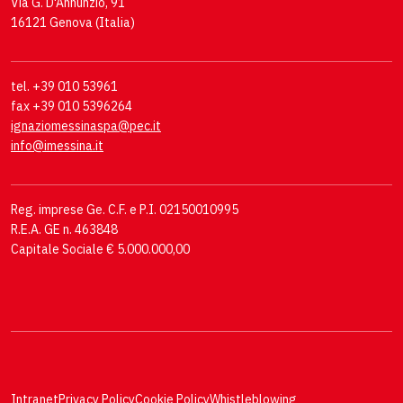
Via G. D'Annunzio, 91
16121 Genova (Italia)
tel. +39 010 53961
fax +39 010 5396264
ignaziomessinaspa@pec.it
info@imessina.it
Reg. imprese Ge. C.F. e P.I. 02150010995
R.E.A. GE n. 463848
Capitale Sociale € 5.000.000,00
Intranet
Privacy Policy
Cookie Policy
Whistleblowing