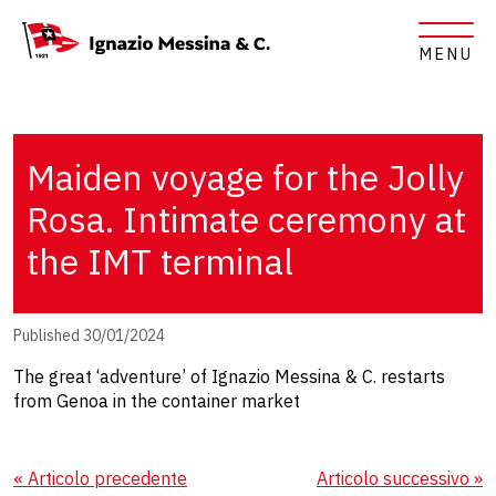
MENU
Maiden voyage for the Jolly
Rosa. Intimate ceremony at
the IMT terminal
Published 30/01/2024
The great ‘adventure’ of Ignazio Messina & C. restarts
from Genoa in the container market
« Articolo precedente
Articolo successivo »