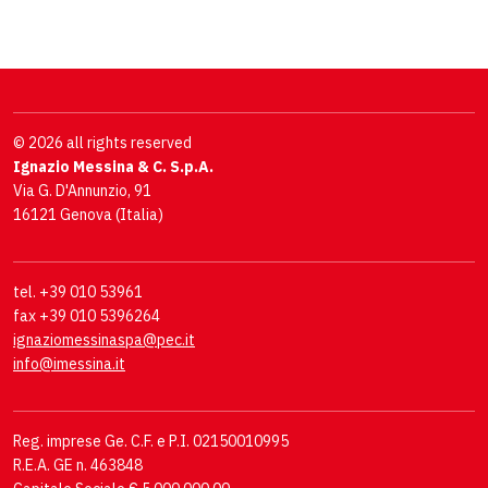
© 2026 all rights reserved
Ignazio Messina & C. S.p.A.
Via G. D'Annunzio, 91
16121 Genova (Italia)
tel. +39 010 53961
fax +39 010 5396264
ignaziomessinaspa@pec.it
info@imessina.it
Reg. imprese Ge. C.F. e P.I. 02150010995
R.E.A. GE n. 463848