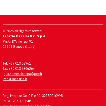
© 2026 all rights reserved
Ignazio Messina & C. S.p.A.
Via G. D'Annunzio, 91
16121 Genova (Italia)
tel. +39 010 53961
fax +39 010 5396264
ignaziomessinaspa@pec.it
info@imessina.it
Reg. imprese Ge. C.F. e P.I. 02150010995
R.E.A. GE n. 463848