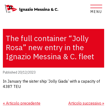
MENU
The full container “Jolly
Rosa” new entry in the
Ignazio Messina & C. fleet
Published 20/12/2023
In January the sister ship ‘Jolly Giada’ with a capacity of
4387 TEU
« Articolo precedente
Articolo successivo »