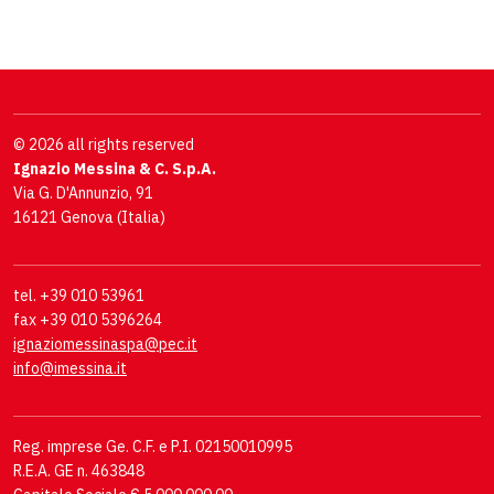
© 2026 all rights reserved
Ignazio Messina & C. S.p.A.
Via G. D'Annunzio, 91
16121 Genova (Italia)
tel. +39 010 53961
fax +39 010 5396264
ignaziomessinaspa@pec.it
info@imessina.it
Reg. imprese Ge. C.F. e P.I. 02150010995
R.E.A. GE n. 463848